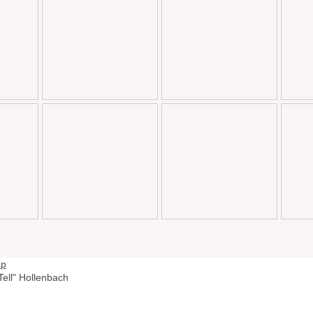
ap
ell" Hollenbach